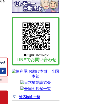
何も
ID:@410vmvqv
LINEでお問い合わせ
す。
▽
対応地域 一覧